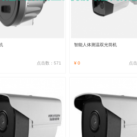
机
智能人体测温双光筒机
点击数：571
¥ 0
点击