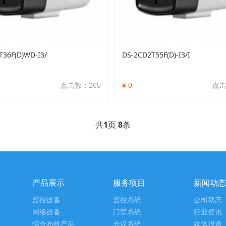
T36F(D)WD-I3/
DS-2CD2T55F(D)-I3/I
点击数：265
¥ 0
点击
共
1
页
8
条
产品展示
服务项目
新闻动态
监控设备
监控系统
公司动态
网络设备
门禁系统
行业资讯
综合布线产品
会议系统
媒体报道