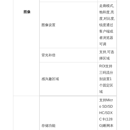
走廊模式,
图像
饱和度,亮
度,对比度,
图像设置
锐度通过
客户端或
者浏览器
可调
支持,可选
背光补偿
择区域
ROI支持
三码流分
感兴趣区域
别设置1
个固定区
域
支持Micr
o SD/SD
HC/SDX
C卡(128
存储功能
G)断网本