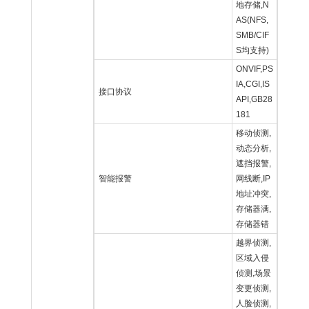
地存储,N
AS(NFS,
SMB/CIF
S均支持)
ONVIF,PS
IA,CGI,IS
接口协议
API,GB28
181
移动侦测,
动态分析,
遮挡报警,
智能报警
网线断,IP
地址冲突,
存储器满,
存储器错
越界侦测,
区域入侵
侦测,场景
变更侦测,
人脸侦测,