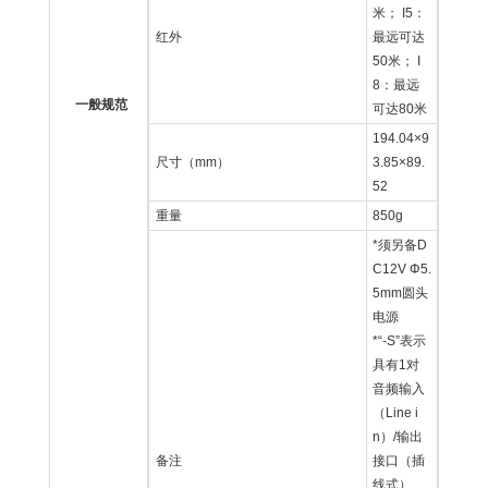
米； I5：
红外
最远可达
50米； I
8：最远
一般规范
可达80米
194.04×9
尺寸（mm）
3.85×89.
52
重量
850g
*须另备D
C12V Φ5.
5mm圆头
电源
*“-S”表示
具有1对
音频输入
（Line i
n）/输出
备注
接口（插
线式）、