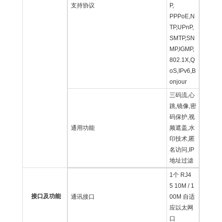
支持协议
P,
PPPoE,N
TP,UPnP,
SMTP,SN
MP,IGMP,
802.1X,Q
oS,IPv6,B
onjour
三码流,心
跳,镜像,密
码保护,视
通用功能
频遮盖,水
印技术,匿
名访问,IP
地址过滤
1个 RJ4
5 10M / 1
接口及功能
通讯接口
00M 自适
应以太网
口