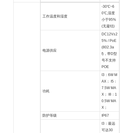
-30℃~6
0℃,湿度
工作温度和湿度
小于95%
(无凝结)
DC12V±2
5% / PoE
(802.3a
电源供应
f)，带D型
号不支持
POE
I3：6W M
AX； I5：
7.5W MA
功耗
X； I8：1
0.5W MA
X；
防护等级
IP67
I3：最远
可达30