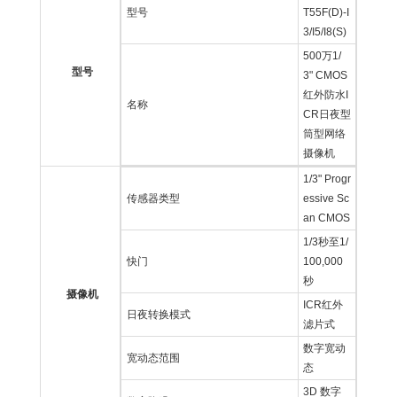
型号
T55F(D)-I
3/I5/I8(S)
500万1/
型号
3" CMOS
红外防水I
名称
CR日夜型
筒型网络
摄像机
1/3" Progr
传感器类型
essive Sc
an CMOS
1/3秒至1/
快门
100,000
秒
摄像机
ICR红外
日夜转换模式
滤片式
数字宽动
宽动态范围
态
3D 数字