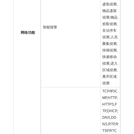
虚焦侦测,
物品遗留
侦测,物品
拾取侦测,
智能报警
非法停车
网络功能
侦测,人员
聚集侦测,
徘徊侦测,
快速移动
侦测,进入
区域侦测,
离开区域
侦测
TCP/IP,IC
MP,HTTP,
HTTPS,F
TP,DHCP,
DNS,DD
NS,RTP,R
TSP,RTC