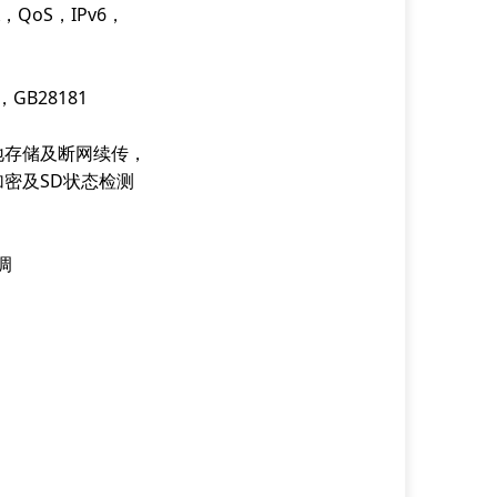
X，QoS，IPv6，
GB28181
断网本地存储及断网续传，
卡加密及SD状态检测
调