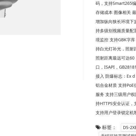
码，支持Smart2
存储成本 图像相关 最高
增加纵向狭长环境下监控
持多级别视频质量配置
境监控 支持GBK字
持白光灯补光，照射距
照射距离最远可达60
口，ISAPI，GB281
接入 防爆标志：Ex d II
铝合金材质 支持PoE
服务 支持三级用户权
持HTTPS安全认证
支持用户登录锁定机
标签：
DS-2
无锡福禄克测试报