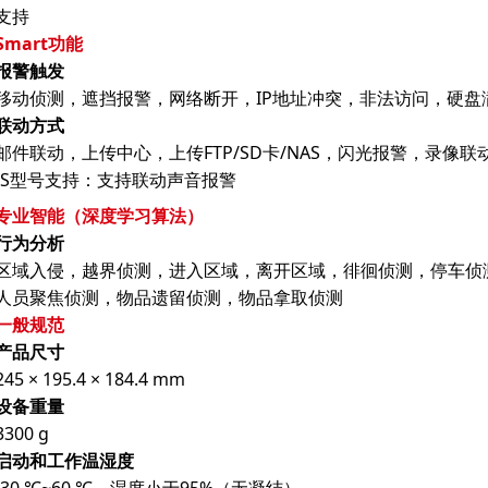
支持
Smart功能
报警触发
移动侦测，遮挡报警，网络断开，IP地址冲突，非法访问，硬盘
联动方式
邮件联动，上传中心，上传FTP/SD卡/NAS，闪光报警，录像联
-S型号支持：支持联动声音报警
专业智能（深度学习算法）
行为分析
区域入侵，越界侦测，进入区域，离开区域，徘徊侦测，停车侦
人员聚焦侦测，物品遗留侦测，物品拿取侦测
一般规范
产品尺寸
245 × 195.4 × 184.4 mm
设备重量
3300 g
启动和工作温湿度