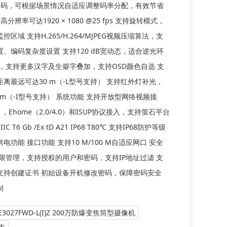
65编码，可根据场景情况自适应调整码率分配，有效节省
分辨率可达1920 × 1080 @25 fps 支持旋转模式，
区域 支持H.265/H.264/MJPEG视频压缩算法，支
、编码复杂度设置 支持120 dB宽动态，适合逆光环
库，支持更多汉字及生僻字叠加，支持OSD颜色自选 支
离最远可达30 m（-L型号支持） 支持红外灯补光，
 m（-I型号支持） 系统功能 支持开放型网络视频接
81，Ehome（2.0/4.0）和ISUP协议接入，支持萤石平台
C T6 Gb /Ex tD A21 IP68 T80℃ 支持IP68防护等级
供电功能 接口功能 支持10 M/100 M自适应网口 安全
限管理，支持授权的用户和密码，支持IP地址过滤 支
，支持创建证书 初始设备开机修改密码，保障密码安全
制
XE3027FWD-L(I)Z 200万防爆变焦筒型摄像机
告