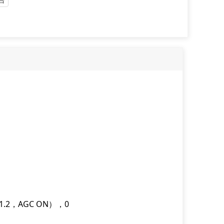
F1.2，AGC ON），0